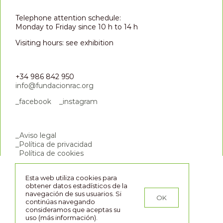
Telephone attention schedule:
Monday to Friday since 10 h to 14 h
Visiting hours: see exhibition
+34 986 842 950
info@fundacionrac.org
_facebook
_instagram
_Aviso legal
_Política de privacidad
_Política de cookies
Esta web utiliza cookies para
obtener datos estadísticos de la
navegación de sus usuarios. Si
OK
continúas navegando
©Fundación RAC_2021 _Diseño y desarrollo
@dardo.gal
consideramos que aceptas su
uso (más información).
Facebook
Twitter
Instagram
Pinterest